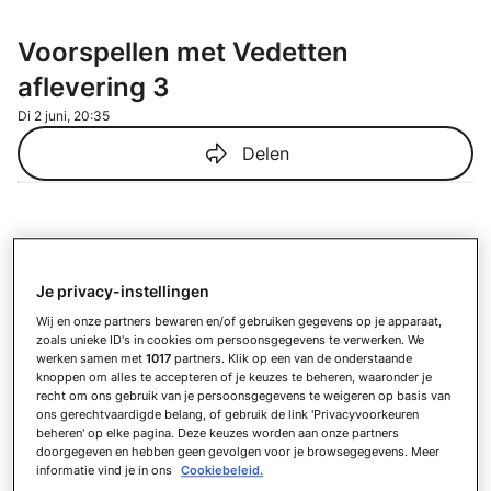
Voorspellen met Vedetten
aflevering 3
Di 2 juni, 20:35
Delen
Meer afleveringen
Fantasy Voetbal aflevering 06
Je privacy-instellingen
Do 6 augustus, 20:52
Wij en onze partners bewaren en/of gebruiken gegevens op je apparaat,
Fantasy Voetbal aflevering 05
zoals unieke ID's in cookies om persoonsgegevens te verwerken. We
werken samen met
1017
partners. Klik op een van de onderstaande
Wo 5 augustus, 15:11
knoppen om alles te accepteren of je keuzes te beheren, waaronder je
Fantasy Voetbal aflevering 04
recht om ons gebruik van je persoonsgegevens te weigeren op basis van
ons gerechtvaardigde belang, of gebruik de link 'Privacyvoorkeuren
Di 4 augustus, 16:26
beheren' op elke pagina. Deze keuzes worden aan onze partners
Fantasy Voetbal aflevering 03
doorgegeven en hebben geen gevolgen voor je browsegegevens. Meer
Ma 3 augustus, 19:55
informatie vind je in ons
Cookiebeleid.