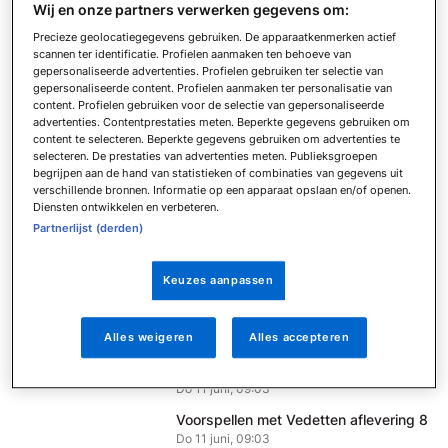
Wij en onze partners verwerken gegevens om:
Fantasy Voetbal aflevering 02
Zo 2 augustus, 19:07
Precieze geolocatiegegevens gebruiken. De apparaatkenmerken actief
scannen ter identificatie. Profielen aanmaken ten behoeve van
Fantasy Voetbal aflevering 1
gepersonaliseerde advertenties. Profielen gebruiken ter selectie van
Di 14 juli, 21:56
gepersonaliseerde content. Profielen aanmaken ter personalisatie van
content. Profielen gebruiken voor de selectie van gepersonaliseerde
Fantasy Voetbal Explainer
advertenties. Contentprestaties meten. Beperkte gegevens gebruiken om
Di 14 juli, 21:56
content te selecteren. Beperkte gegevens gebruiken om advertenties te
selecteren. De prestaties van advertenties meten. Publieksgroepen
Voorspellen met Vedetten aflevering
begrijpen aan de hand van statistieken of combinaties van gegevens uit
12
verschillende bronnen. Informatie op een apparaat opslaan en/of openen.
Do 11 juni, 09:04
Diensten ontwikkelen en verbeteren.
Partnerlijst (derden)
Voorspellen met Vedetten aflevering
11
Do 11 juni, 09:04
Keuzes aanpassen
Voorspellen met Vedetten aflevering
10
Alles weigeren
Alles accepteren
Do 11 juni, 09:04
Voorspellen met Vedetten aflevering 9
Do 11 juni, 09:03
Voorspellen met Vedetten aflevering 8
Do 11 juni, 09:03