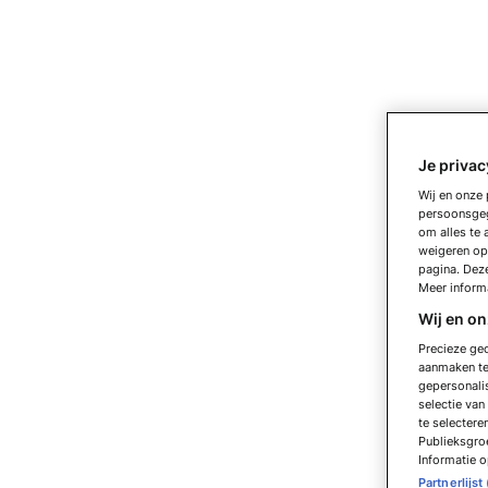
Je privac
Wij en onze 
persoonsge
om alles te 
weigeren op 
pagina. Dez
Meer informa
Wij en o
Precieze geo
aanmaken ten
gepersonalis
selectie va
te selectere
Publieksgroe
Informatie o
Partnerlijst