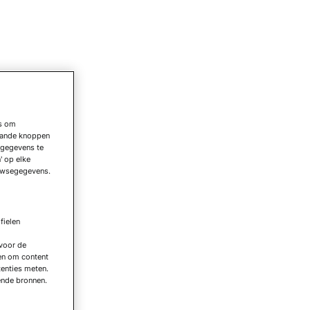
es om
taande knoppen
sgegevens te
' op elke
owsegegevens.
fielen
 voor de
en om content
tenties meten.
ende bronnen.