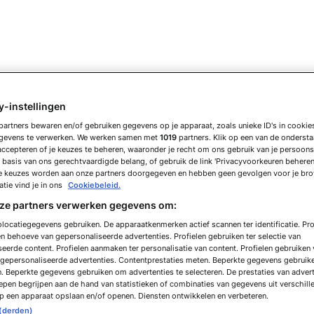
y-instellingen
partners bewaren en/of gebruiken gegevens op je apparaat, zoals unieke ID's in cooki
gevens te verwerken. We werken samen met
1019
partners. Klik op een van de onders
accepteren of je keuzes te beheren, waaronder je recht om ons gebruik van je persoon
basis van ons gerechtvaardigde belang, of gebruik de link 'Privacyvoorkeuren beheren
e keuzes worden aan onze partners doorgegeven en hebben geen gevolgen voor je br
tie vind je in ons
Cookiebeleid.
nze partners verwerken gegevens om:
locatiegegevens gebruiken. De apparaatkenmerken actief scannen ter identificatie. Pro
 behoeve van gepersonaliseerde advertenties. Profielen gebruiken ter selectie van
eerde content. Profielen aanmaken ter personalisatie van content. Profielen gebruiken
n gepersonaliseerde advertenties. Contentprestaties meten. Beperkte gegevens gebruik
n. Beperkte gegevens gebruiken om advertenties te selecteren. De prestaties van adver
pen begrijpen aan de hand van statistieken of combinaties van gegevens uit verschill
p een apparaat opslaan en/of openen. Diensten ontwikkelen en verbeteren.
 (derden)