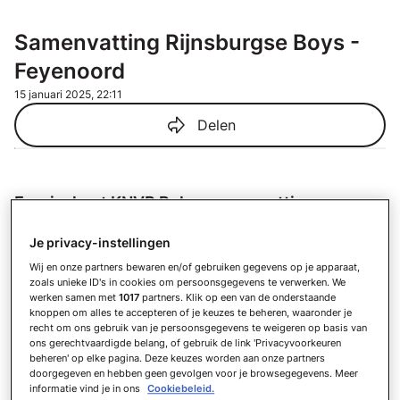
Samenvatting Rijnsburgse Boys -
Feyenoord
15 januari 2025, 22:11
Delen
Eurojackpot KNVB Beker samenvattingen
Samenvatting AZ - N.E.C.
Je privacy-instellingen
Zo 19 april
Wij en onze partners bewaren en/of gebruiken gegevens op je apparaat,
Samenvatting AZ - Telstar
zoals unieke ID's in cookies om persoonsgegevens te verwerken. We
Wo 4 maart
werken samen met
1017
partners. Klik op een van de onderstaande
knoppen om alles te accepteren of je keuzes te beheren, waaronder je
Samenvatting N.E.C. - PSV
recht om ons gebruik van je persoonsgegevens te weigeren op basis van
Di 3 maart
ons gerechtvaardigde belang, of gebruik de link 'Privacyvoorkeuren
beheren' op elke pagina. Deze keuzes worden aan onze partners
Samenvatting Telstar - Go Ahead
doorgegeven en hebben geen gevolgen voor je browsegegevens. Meer
Eagles
informatie vind je in ons
Cookiebeleid.