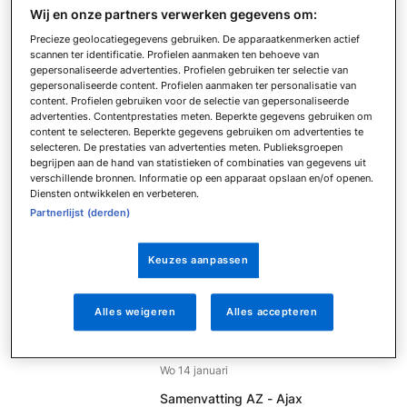
Do 5 februari
Wij en onze partners verwerken gegevens om:
Samenvatting PSV - sc Heerenveen
Precieze geolocatiegegevens gebruiken. De apparaatkenmerken actief
Wo 4 februari
scannen ter identificatie. Profielen aanmaken ten behoeve van
gepersonaliseerde advertenties. Profielen gebruiken ter selectie van
Samenvatting N.E.C. - FC Volendam
gepersonaliseerde content. Profielen aanmaken ter personalisatie van
Wo 4 februari
content. Profielen gebruiken voor de selectie van gepersonaliseerde
advertenties. Contentprestaties meten. Beperkte gegevens gebruiken om
Samenvatting AZ - FC Twente
content te selecteren. Beperkte gegevens gebruiken om advertenties te
Di 3 februari
selecteren. De prestaties van advertenties meten. Publieksgroepen
begrijpen aan de hand van statistieken of combinaties van gegevens uit
Samenvatting De Treffers - N.E.C.
verschillende bronnen. Informatie op een apparaat opslaan en/of openen.
Di 20 januari
Diensten ontwikkelen en verbeteren.
Samenvatting Sparta Rotterdam - FC
Partnerlijst (derden)
Volendam
Do 15 januari
Keuzes aanpassen
Samenvatting sc Heerenveen - RKC
Waalwijk
Do 15 januari
Alles weigeren
Alles accepteren
Samenvatting Go Ahead Eagles -
Heracles Almelo
Wo 14 januari
Samenvatting AZ - Ajax