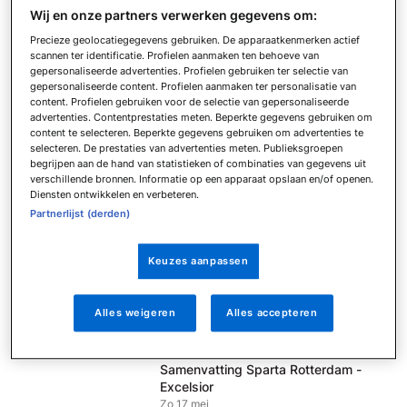
Wij en onze partners verwerken gegevens om:
Eagles
Zo 17 mei
Precieze geolocatiegegevens gebruiken. De apparaatkenmerken actief
scannen ter identificatie. Profielen aanmaken ten behoeve van
Samenvatting FC Volendam - Telstar
gepersonaliseerde advertenties. Profielen gebruiken ter selectie van
Zo 17 mei
gepersonaliseerde content. Profielen aanmaken ter personalisatie van
content. Profielen gebruiken voor de selectie van gepersonaliseerde
Samenvatting AZ - NAC Breda
advertenties. Contentprestaties meten. Beperkte gegevens gebruiken om
Zo 17 mei
content te selecteren. Beperkte gegevens gebruiken om advertenties te
selecteren. De prestaties van advertenties meten. Publieksgroepen
Samenvatting FC Utrecht - Fortuna
begrijpen aan de hand van statistieken of combinaties van gegevens uit
Sittard
verschillende bronnen. Informatie op een apparaat opslaan en/of openen.
Zo 17 mei
Diensten ontwikkelen en verbeteren.
Partnerlijst (derden)
Samenvatting Heracles Almelo - FC
Groningen
Zo 17 mei
Keuzes aanpassen
Samenvatting PSV - FC Twente
Zo 17 mei
Alles weigeren
Alles accepteren
Samenvatting sc Heerenveen - Ajax
Zo 17 mei
Samenvatting Sparta Rotterdam -
Excelsior
Zo 17 mei