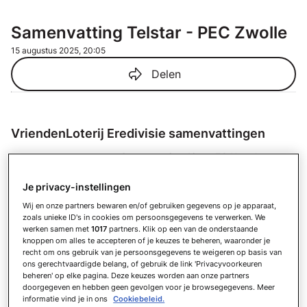
Samenvatting Telstar - PEC Zwolle
15 augustus 2025, 20:05
Delen
VriendenLoterij Eredivisie samenvattingen
Samenvatting Ajax - FC Utrecht
Zo 24 mei
Je privacy-instellingen
Samenvatting FC Utrecht - sc
Heerenveen
Wij en onze partners bewaren en/of gebruiken gegevens op je apparaat,
Do 21 mei
zoals unieke ID's in cookies om persoonsgegevens te verwerken. We
werken samen met
1017
partners. Klik op een van de onderstaande
Samenvatting Ajax - FC Groningen
knoppen om alles te accepteren of je keuzes te beheren, waaronder je
Do 21 mei
recht om ons gebruik van je persoonsgegevens te weigeren op basis van
ons gerechtvaardigde belang, of gebruik de link 'Privacyvoorkeuren
Samenvatting PEC Zwolle - Feyenoord
beheren' op elke pagina. Deze keuzes worden aan onze partners
Zo 17 mei
doorgegeven en hebben geen gevolgen voor je browsegegevens. Meer
informatie vind je in ons
Cookiebeleid.
Samenvatting N.E.C. - Go Ahead