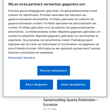
Wij en onze partners verwerken gegevens om:
Eagles
Zo 17 mei
Precieze geolocatiegegevens gebruiken. De apparaatkenmerken actief
scannen ter identificatie. Profielen aanmaken ten behoeve van
Samenvatting FC Volendam - Telstar
gepersonaliseerde advertenties. Profielen gebruiken ter selectie van
Zo 17 mei
gepersonaliseerde content. Profielen aanmaken ter personalisatie van
content. Profielen gebruiken voor de selectie van gepersonaliseerde
Samenvatting AZ - NAC Breda
advertenties. Contentprestaties meten. Beperkte gegevens gebruiken om
Zo 17 mei
content te selecteren. Beperkte gegevens gebruiken om advertenties te
selecteren. De prestaties van advertenties meten. Publieksgroepen
Samenvatting FC Utrecht - Fortuna
begrijpen aan de hand van statistieken of combinaties van gegevens uit
Sittard
verschillende bronnen. Informatie op een apparaat opslaan en/of openen.
Zo 17 mei
Diensten ontwikkelen en verbeteren.
Partnerlijst (derden)
Samenvatting Heracles Almelo - FC
Groningen
Zo 17 mei
Keuzes aanpassen
Samenvatting PSV - FC Twente
Zo 17 mei
Alles weigeren
Alles accepteren
Samenvatting sc Heerenveen - Ajax
Zo 17 mei
Samenvatting Sparta Rotterdam -
Excelsior
Zo 17 mei