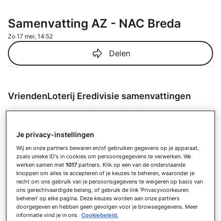
Samenvatting AZ - NAC Breda
Zo 17 mei, 14:52
Delen
VriendenLoterij Eredivisie samenvattingen
Samenvatting Ajax - FC Utrecht
Zo 24 mei
Je privacy-instellingen
Samenvatting FC Utrecht - sc
Heerenveen
Wij en onze partners bewaren en/of gebruiken gegevens op je apparaat,
Do 21 mei
zoals unieke ID's in cookies om persoonsgegevens te verwerken. We
werken samen met
1017
partners. Klik op een van de onderstaande
Samenvatting Ajax - FC Groningen
knoppen om alles te accepteren of je keuzes te beheren, waaronder je
Do 21 mei
recht om ons gebruik van je persoonsgegevens te weigeren op basis van
ons gerechtvaardigde belang, of gebruik de link 'Privacyvoorkeuren
Samenvatting PEC Zwolle - Feyenoord
beheren' op elke pagina. Deze keuzes worden aan onze partners
Zo 17 mei
doorgegeven en hebben geen gevolgen voor je browsegegevens. Meer
informatie vind je in ons
Cookiebeleid.
Samenvatting N.E.C. - Go Ahead