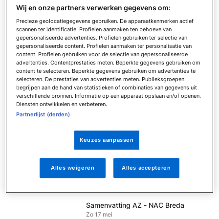
Za 8 augustus
Wij en onze partners verwerken gegevens om:
Samenvatting SC Cambuur - Excelsior
Precieze geolocatiegegevens gebruiken. De apparaatkenmerken actief
Vr 7 augustus
scannen ter identificatie. Profielen aanmaken ten behoeve van
gepersonaliseerde advertenties. Profielen gebruiken ter selectie van
Samenvatting Ajax - FC Utrecht
gepersonaliseerde content. Profielen aanmaken ter personalisatie van
Zo 24 mei
content. Profielen gebruiken voor de selectie van gepersonaliseerde
advertenties. Contentprestaties meten. Beperkte gegevens gebruiken om
Samenvatting FC Utrecht - sc
content te selecteren. Beperkte gegevens gebruiken om advertenties te
Heerenveen
selecteren. De prestaties van advertenties meten. Publieksgroepen
Do 21 mei
begrijpen aan de hand van statistieken of combinaties van gegevens uit
verschillende bronnen. Informatie op een apparaat opslaan en/of openen.
Samenvatting Ajax - FC Groningen
Diensten ontwikkelen en verbeteren.
Do 21 mei
Partnerlijst (derden)
Samenvatting PEC Zwolle - Feyenoord
Zo 17 mei
Keuzes aanpassen
Samenvatting N.E.C. - Go Ahead
Eagles
Zo 17 mei
Alles weigeren
Alles accepteren
Samenvatting FC Volendam - Telstar
Zo 17 mei
Samenvatting AZ - NAC Breda
Zo 17 mei