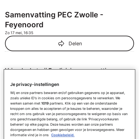
Samenvatting PEC Zwolle -
Feyenoord
Zo 17 mei, 16:35
Delen
VriendenLoterij Eredivisie samenvattingen
Samenvatting AZ - ADO Den Haag
Je privacy-instellingen
Za 8 augustus
Wij en onze partners bewaren en/of gebruiken gegevens op je apparaat,
Samenvatting PSV - Fortuna Sittard
zoals unieke ID's in cookies om persoonsgegevens te verwerken. We
Za 8 augustus
werken samen met
1019
partners. Klik op een van de onderstaande
knoppen om alles te accepteren of je keuzes te beheren, waaronder je
Samenvatting Go Ahead Eagles -
recht om ons gebruik van je persoonsgegevens te weigeren op basis van
Willem II
ons gerechtvaardigde belang, of gebruik de link 'Privacyvoorkeuren
Za 8 augustus
beheren' op elke pagina. Deze keuzes worden aan onze partners
doorgegeven en hebben geen gevolgen voor je browsegegevens. Meer
Samenvatting N.E.C. - Telstar
informatie vind je in ons
Cookiebeleid.