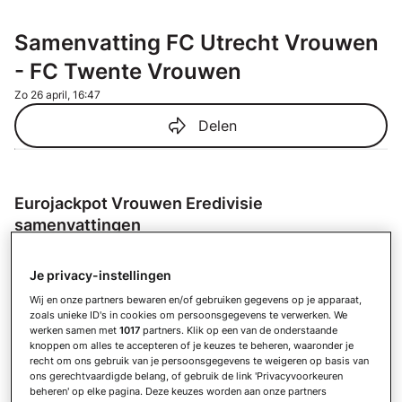
Samenvatting FC Utrecht Vrouwen
- FC Twente Vrouwen
Zo 26 april, 16:47
Delen
Eurojackpot Vrouwen Eredivisie
samenvattingen
Samenvatting HERA United Vrouwen -
FC Utrecht Vrouwen
Je privacy-instellingen
Vr 22 mei
Wij en onze partners bewaren en/of gebruiken gegevens op je apparaat,
zoals unieke ID's in cookies om persoonsgegevens te verwerken. We
Samenvatting FC Twente Vrouwen -
werken samen met
1017
partners. Klik op een van de onderstaande
PSV Vrouwen
knoppen om alles te accepteren of je keuzes te beheren, waaronder je
Vr 22 mei
recht om ons gebruik van je persoonsgegevens te weigeren op basis van
ons gerechtvaardigde belang, of gebruik de link 'Privacyvoorkeuren
Samenvatting Feyenoord Vrouwen -
beheren' op elke pagina. Deze keuzes worden aan onze partners
NAC Breda Vrouwen