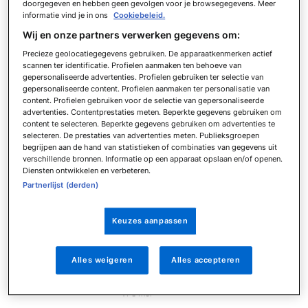
doorgegeven en hebben geen gevolgen voor je browsegegevens. Meer
Vr 22 mei
informatie vind je in ons
Cookiebeleid.
Samenvatting ADO Den Haag
Wij en onze partners verwerken gegevens om:
Vrouwen - PEC Zwolle Vrouwen
Precieze geolocatiegegevens gebruiken. De apparaatkenmerken actief
Vr 22 mei
scannen ter identificatie. Profielen aanmaken ten behoeve van
Samenvatting AZ Vrouwen - Excelsior
gepersonaliseerde advertenties. Profielen gebruiken ter selectie van
gepersonaliseerde content. Profielen aanmaken ter personalisatie van
Vrouwen
content. Profielen gebruiken voor de selectie van gepersonaliseerde
Vr 22 mei
advertenties. Contentprestaties meten. Beperkte gegevens gebruiken om
Samenvatting sc Heerenveen
content te selecteren. Beperkte gegevens gebruiken om advertenties te
selecteren. De prestaties van advertenties meten. Publieksgroepen
Vrouwen - Ajax Vrouwen
begrijpen aan de hand van statistieken of combinaties van gegevens uit
Vr 22 mei
verschillende bronnen. Informatie op een apparaat opslaan en/of openen.
Diensten ontwikkelen en verbeteren.
Samenvatting FC Utrecht Vrouwen -
sc Heerenveen Vrouwen
Partnerlijst (derden)
Vr 8 mei
Samenvatting NAC Breda Vrouwen -
Keuzes aanpassen
FC Twente Vrouwen
Vr 8 mei
Alles weigeren
Alles accepteren
Samenvatting PSV Vrouwen - ADO
Den Haag Vrouwen
Vr 8 mei