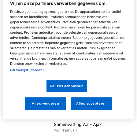
Wij en onze partners verwerken gegevens om:
Wo 4 februari
Precieze geolocatiegegevens gebruiken. De apparaatkenmerken actief
Samenvatting N.E.C. - FC Volendam
scannen ter identificatie. Profielen aanmaken ten behoeve van
Wo 4 februari
gepersonaliseerde advertenties. Profielen gebruiken ter selectie van
gepersonaliseerde content. Profielen aanmaken ter personalisatie van
Samenvatting AZ - FC Twente
content. Profielen gebruiken voor de selectie van gepersonaliseerde
Di 3 februari
advertenties. Contentprestaties meten. Beperkte gegevens gebruiken om
content te selecteren. Beperkte gegevens gebruiken om advertenties te
Samenvatting De Treffers - N.E.C.
selecteren. De prestaties van advertenties meten. Publieksgroepen
Di 20 januari
begrijpen aan de hand van statistieken of combinaties van gegevens uit
verschillende bronnen. Informatie op een apparaat opslaan en/of openen.
Samenvatting Sparta Rotterdam - FC
Diensten ontwikkelen en verbeteren.
Volendam
Partnerlijst (derden)
Do 15 januari
Samenvatting sc Heerenveen - RKC
Keuzes aanpassen
Waalwijk
Do 15 januari
Samenvatting Go Ahead Eagles -
Alles weigeren
Alles accepteren
Heracles Almelo
Wo 14 januari
Samenvatting AZ - Ajax
Wo 14 januari