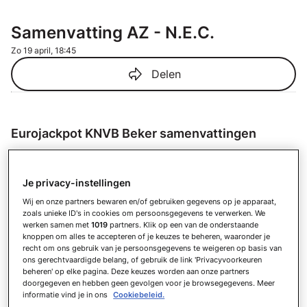
Samenvatting AZ - N.E.C.
Zo 19 april, 18:45
Delen
Eurojackpot KNVB Beker samenvattingen
Samenvatting AZ - N.E.C.
Zo 19 april
Je privacy-instellingen
Samenvatting AZ - Telstar
Wij en onze partners bewaren en/of gebruiken gegevens op je apparaat,
Wo 4 maart
zoals unieke ID's in cookies om persoonsgegevens te verwerken. We
Samenvatting N.E.C. - PSV
werken samen met
1019
partners. Klik op een van de onderstaande
knoppen om alles te accepteren of je keuzes te beheren, waaronder je
Di 3 maart
recht om ons gebruik van je persoonsgegevens te weigeren op basis van
Samenvatting Telstar - Go Ahead
ons gerechtvaardigde belang, of gebruik de link 'Privacyvoorkeuren
Eagles
beheren' op elke pagina. Deze keuzes worden aan onze partners
doorgegeven en hebben geen gevolgen voor je browsegegevens. Meer
Do 5 februari
informatie vind je in ons
Cookiebeleid.
Samenvatting PSV - sc Heerenveen