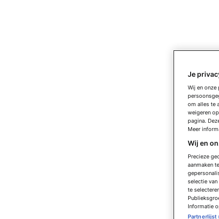
Je privac
Wij en onze 
persoonsge
om alles te 
weigeren op 
pagina. Dez
Meer informa
Wij en o
Precieze geo
aanmaken ten
gepersonalis
selectie va
te selectere
Publieksgroe
Informatie o
Partnerlijst