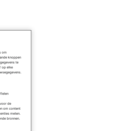
es om
taande knoppen
sgegevens te
' op elke
owsegegevens.
fielen
 voor de
en om content
tenties meten.
ende bronnen.