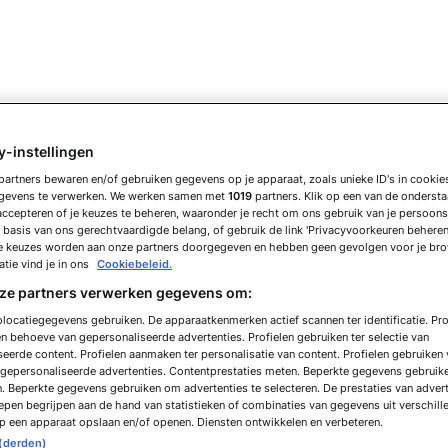
y-instellingen
partners bewaren en/of gebruiken gegevens op je apparaat, zoals unieke ID's in cooki
gevens te verwerken. We werken samen met
1019
partners. Klik op een van de onders
accepteren of je keuzes te beheren, waaronder je recht om ons gebruik van je persoon
basis van ons gerechtvaardigde belang, of gebruik de link 'Privacyvoorkeuren beheren
e keuzes worden aan onze partners doorgegeven en hebben geen gevolgen voor je br
tie vind je in ons
Cookiebeleid.
nze partners verwerken gegevens om:
locatiegegevens gebruiken. De apparaatkenmerken actief scannen ter identificatie. Pro
 behoeve van gepersonaliseerde advertenties. Profielen gebruiken ter selectie van
eerde content. Profielen aanmaken ter personalisatie van content. Profielen gebruiken
n gepersonaliseerde advertenties. Contentprestaties meten. Beperkte gegevens gebruik
n. Beperkte gegevens gebruiken om advertenties te selecteren. De prestaties van adver
pen begrijpen aan de hand van statistieken of combinaties van gegevens uit verschill
p een apparaat opslaan en/of openen. Diensten ontwikkelen en verbeteren.
 (derden)