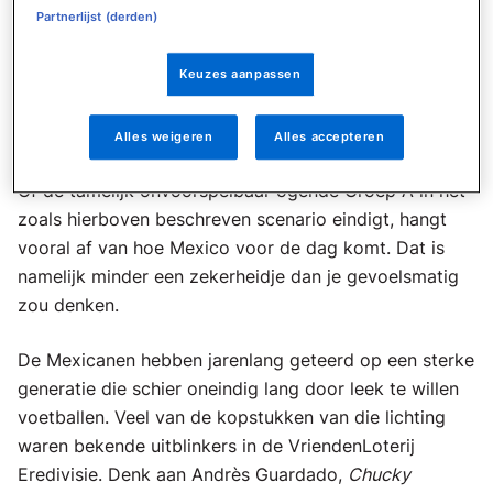
Partnerlijst (derden)
grotere kans op plek 1 of 2 krijgen toegewezen dan
de Zuid-Koreanen. Voor een ‘vierde ploeg’ wordt Zuid-
Keuzes aanpassen
Afrika dan weer relatief kansrijk ingeschat.
Hoofdvraag
Alles weigeren
Alles accepteren
Of de tamelijk onvoorspelbaar ogende Groep A in het
zoals hierboven beschreven scenario eindigt, hangt
vooral af van hoe Mexico voor de dag komt. Dat is
namelijk minder een zekerheidje dan je gevoelsmatig
zou denken.
De Mexicanen hebben jarenlang geteerd op een sterke
generatie die schier oneindig lang door leek te willen
voetballen. Veel van de kopstukken van die lichting
waren bekende uitblinkers in de VriendenLoterij
Eredivisie. Denk aan Andrès Guardado,
Chucky