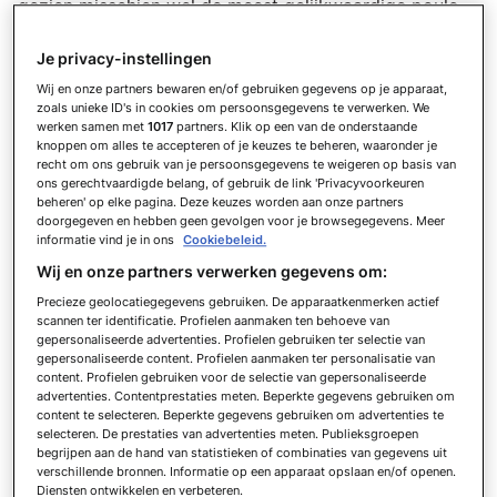
gezien misschien wel de meest gelijkwaardige poule
op het gehele WK. Groep A telt én geen topfavoriet,
Je privacy-instellingen
én geen underdog die je op voorhand voor 0-punten-
uit-3-duels kan intekenen.
Wij en onze partners bewaren en/of gebruiken gegevens op je apparaat,
zoals unieke ID's in cookies om persoonsgegevens te verwerken. We
werken samen met
1017
partners. Klik op een van de onderstaande
Als een van de drie gastlanden is Mexico (nummer 15
knoppen om alles te accepteren of je keuzes te beheren, waaronder je
recht om ons gebruik van je persoonsgegevens te weigeren op basis van
op de FIFA Wereldranglijst) als ‘sterkste’ land
ons gerechtvaardigde belang, of gebruik de link 'Privacyvoorkeuren
ingedeeld in deze poule. Met Zuid-Korea (nr.25)
beheren' op elke pagina. Deze keuzes worden aan onze partners
doorgegeven en hebben geen gevolgen voor je browsegegevens. Meer
hadden de Mexicanen het ook aanzienlijk erger
informatie vind je in ons
Cookiebeleid.
kunnen treffen uit Pot 2 bij de loting. Het via de play-
Wij en onze partners verwerken gegevens om:
offs gekwalificeerde Tsjechië (nr. 41) en het
Precieze geolocatiegegevens gebruiken. De apparaatkenmerken actief
verrassend geplaatste Zuid-Afrika (nr. 60)
scannen ter identificatie. Profielen aanmaken ten behoeve van
gepersonaliseerde advertenties. Profielen gebruiken ter selectie van
vervolledigen het kwartet.
gepersonaliseerde content. Profielen aanmaken ter personalisatie van
content. Profielen gebruiken voor de selectie van gepersonaliseerde
advertenties. Contentprestaties meten. Beperkte gegevens gebruiken om
De bookmakers gaan grotendeels mee bij de
content te selecteren. Beperkte gegevens gebruiken om advertenties te
krachtverhoudingen volgens de FIFA-ranglijst. Mexico
selecteren. De prestaties van advertenties meten. Publieksgroepen
begrijpen aan de hand van statistieken of combinaties van gegevens uit
is favoriet voor groepswinst, maar niet met een
verschillende bronnen. Informatie op een apparaat opslaan en/of openen.
enorme marge. Opvallender is dat de Tsjechen een
Diensten ontwikkelen en verbeteren.