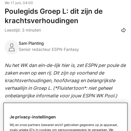
Wo 17 juni, 04:00
Poulegids Groep L: dit zijn de
krachtsverhoudingen
Leestijd: 3 minuten
Sam Planting
Senior redacteur ESPN Fantasy
Nu het WK dan ein-de-lijk hier is, zet ESPN per poule de
zaken even op een rij. Dit zijn op voorhand de
krachtsverhoudingen, hoofdvraag en belangrijkste
verhaallijn in Groep L. (*Fluistertoon*: niet geheel
onbelangrijke informatie voor jouw ESPN WK Pool.)
Krachtsverhoudingen
Je privacy-instellingen
Underdogs Panama (nr. 33) en Ghana (nr. 74) zit het
Wij en onze partners bewaren en/of gebruiken gegevens op je apparaat,
qua loting niet mee. Met Engeland (nr. 4) en Kroatië
zoals unieke ID's in cookies om persoonsgegevens te verwerken. We