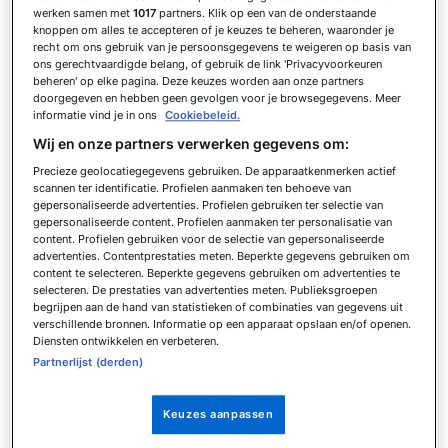
werken samen met
1017
partners. Klik op een van de onderstaande
(nr. 11) treffen zij twee landen uit de top-11 van de
knoppen om alles te accepteren of je keuzes te beheren, waaronder je
FIFA Wereldranglijst. Slechts in één andere poule op
recht om ons gebruik van je persoonsgegevens te weigeren op basis van
ons gerechtvaardigde belang, of gebruik de link 'Privacyvoorkeuren
dit WK (Groep C: nr. 6 Brazilië en nr. 8 Marokko) is dat
beheren' op elke pagina. Deze keuzes worden aan onze partners
ook mogelijk.
doorgegeven en hebben geen gevolgen voor je browsegegevens. Meer
informatie vind je in ons
Cookiebeleid.
Wij en onze partners verwerken gegevens om:
De bookmakers zien Groep L dan ook als de meest
Precieze geolocatiegegevens gebruiken. De apparaatkenmerken actief
‘voorspelbare’ poule op dit WK. Een scenario waarbij
scannen ter identificatie. Profielen aanmaken ten behoeve van
Engeland als groepshoofd eindigt en Kroatië als
gepersonaliseerde advertenties. Profielen gebruiken ter selectie van
gepersonaliseerde content. Profielen aanmaken ter personalisatie van
runner-up, krijgt meer dan 50 procent kans
content. Profielen gebruiken voor de selectie van gepersonaliseerde
toegewezen – dat is het enige plek 1-plek 2-koppeltje
advertenties. Contentprestaties meten. Beperkte gegevens gebruiken om
content te selecteren. Beperkte gegevens gebruiken om advertenties te
waar de kans boven de 50 procent ligt.
selecteren. De prestaties van advertenties meten. Publieksgroepen
begrijpen aan de hand van statistieken of combinaties van gegevens uit
verschillende bronnen. Informatie op een apparaat opslaan en/of openen.
Wel wijken de bookmakers sterk af van de FIFA-
Diensten ontwikkelen en verbeteren.
ranglijst qua duiding wie de op twee na sterkste ploeg
Partnerlijst (derden)
is in deze poule. Ghana krijgt vier keer zoveel kans
toegedicht om het tot de bovenste twee in Groep L te
Keuzes aanpassen
schoppen dan Panama.