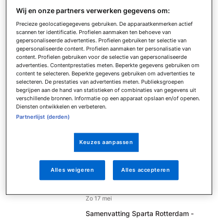
Zo 17 mei
Wij en onze partners verwerken gegevens om:
Samenvatting N.E.C. - Go Ahead
Eagles
Precieze geolocatiegegevens gebruiken. De apparaatkenmerken actief
scannen ter identificatie. Profielen aanmaken ten behoeve van
Zo 17 mei
gepersonaliseerde advertenties. Profielen gebruiken ter selectie van
Samenvatting FC Volendam - Telstar
gepersonaliseerde content. Profielen aanmaken ter personalisatie van
content. Profielen gebruiken voor de selectie van gepersonaliseerde
Zo 17 mei
advertenties. Contentprestaties meten. Beperkte gegevens gebruiken om
Samenvatting AZ - NAC Breda
content te selecteren. Beperkte gegevens gebruiken om advertenties te
selecteren. De prestaties van advertenties meten. Publieksgroepen
Zo 17 mei
begrijpen aan de hand van statistieken of combinaties van gegevens uit
Samenvatting FC Utrecht - Fortuna
verschillende bronnen. Informatie op een apparaat opslaan en/of openen.
Sittard
Diensten ontwikkelen en verbeteren.
Zo 17 mei
Partnerlijst (derden)
Samenvatting Heracles Almelo - FC
Groningen
Keuzes aanpassen
Zo 17 mei
Samenvatting PSV - FC Twente
Alles weigeren
Alles accepteren
Zo 17 mei
Samenvatting sc Heerenveen - Ajax
Zo 17 mei
Samenvatting Sparta Rotterdam -