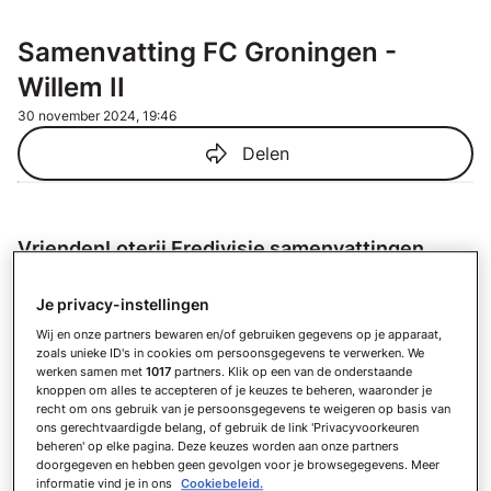
Samenvatting FC Groningen -
Willem II
30 november 2024, 19:46
Delen
VriendenLoterij Eredivisie samenvattingen
Samenvatting Ajax - FC Utrecht
Je privacy-instellingen
Zo 24 mei
Wij en onze partners bewaren en/of gebruiken gegevens op je apparaat,
Samenvatting FC Utrecht - sc
zoals unieke ID's in cookies om persoonsgegevens te verwerken. We
Heerenveen
werken samen met
1017
partners. Klik op een van de onderstaande
Do 21 mei
knoppen om alles te accepteren of je keuzes te beheren, waaronder je
recht om ons gebruik van je persoonsgegevens te weigeren op basis van
Samenvatting Ajax - FC Groningen
ons gerechtvaardigde belang, of gebruik de link 'Privacyvoorkeuren
Do 21 mei
beheren' op elke pagina. Deze keuzes worden aan onze partners
doorgegeven en hebben geen gevolgen voor je browsegegevens. Meer
Samenvatting PEC Zwolle - Feyenoord
informatie vind je in ons
Cookiebeleid.