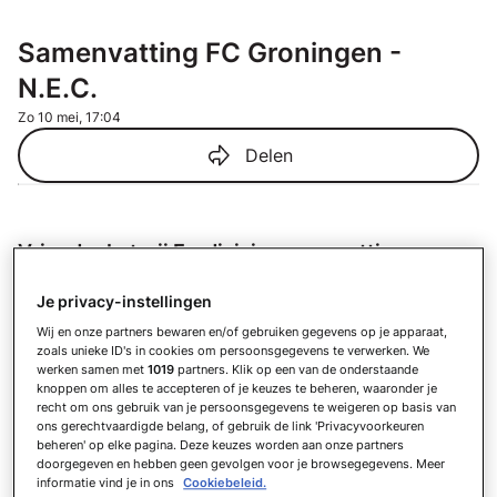
Samenvatting FC Groningen -
N.E.C.
Zo 10 mei, 17:04
Delen
VriendenLoterij Eredivisie samenvattingen
Samenvatting AZ - ADO Den Haag
Je privacy-instellingen
Za 8 augustus
Wij en onze partners bewaren en/of gebruiken gegevens op je apparaat,
Samenvatting PSV - Fortuna Sittard
zoals unieke ID's in cookies om persoonsgegevens te verwerken. We
Za 8 augustus
werken samen met
1019
partners. Klik op een van de onderstaande
knoppen om alles te accepteren of je keuzes te beheren, waaronder je
Samenvatting Go Ahead Eagles -
recht om ons gebruik van je persoonsgegevens te weigeren op basis van
Willem II
ons gerechtvaardigde belang, of gebruik de link 'Privacyvoorkeuren
Za 8 augustus
beheren' op elke pagina. Deze keuzes worden aan onze partners
doorgegeven en hebben geen gevolgen voor je browsegegevens. Meer
Samenvatting N.E.C. - Telstar
informatie vind je in ons
Cookiebeleid.