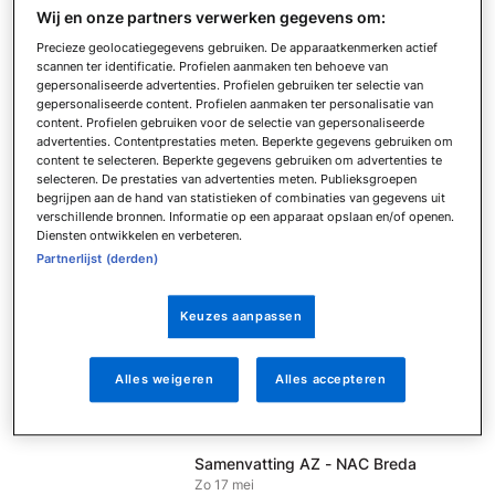
Za 8 augustus
Wij en onze partners verwerken gegevens om:
Samenvatting SC Cambuur - Excelsior
Precieze geolocatiegegevens gebruiken. De apparaatkenmerken actief
Vr 7 augustus
scannen ter identificatie. Profielen aanmaken ten behoeve van
gepersonaliseerde advertenties. Profielen gebruiken ter selectie van
Samenvatting Ajax - FC Utrecht
gepersonaliseerde content. Profielen aanmaken ter personalisatie van
Zo 24 mei
content. Profielen gebruiken voor de selectie van gepersonaliseerde
advertenties. Contentprestaties meten. Beperkte gegevens gebruiken om
Samenvatting FC Utrecht - sc
content te selecteren. Beperkte gegevens gebruiken om advertenties te
Heerenveen
selecteren. De prestaties van advertenties meten. Publieksgroepen
Do 21 mei
begrijpen aan de hand van statistieken of combinaties van gegevens uit
verschillende bronnen. Informatie op een apparaat opslaan en/of openen.
Samenvatting Ajax - FC Groningen
Diensten ontwikkelen en verbeteren.
Do 21 mei
Partnerlijst (derden)
Samenvatting PEC Zwolle - Feyenoord
Zo 17 mei
Keuzes aanpassen
Samenvatting N.E.C. - Go Ahead
Eagles
Zo 17 mei
Alles weigeren
Alles accepteren
Samenvatting FC Volendam - Telstar
Zo 17 mei
Samenvatting AZ - NAC Breda
Zo 17 mei