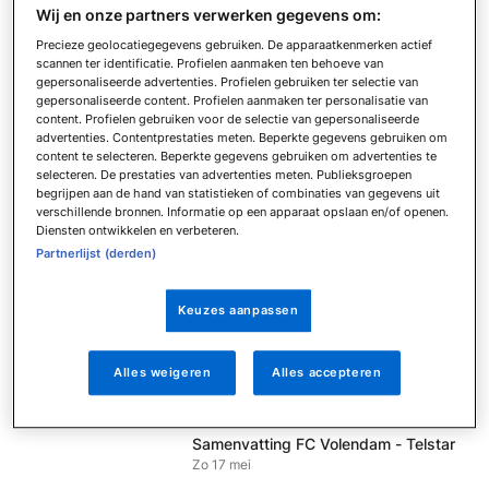
Wij en onze partners verwerken gegevens om:
Samenvatting N.E.C. - Telstar
Za 8 augustus
Precieze geolocatiegegevens gebruiken. De apparaatkenmerken actief
scannen ter identificatie. Profielen aanmaken ten behoeve van
Samenvatting SC Cambuur - Excelsior
gepersonaliseerde advertenties. Profielen gebruiken ter selectie van
Vr 7 augustus
gepersonaliseerde content. Profielen aanmaken ter personalisatie van
content. Profielen gebruiken voor de selectie van gepersonaliseerde
Samenvatting Ajax - FC Utrecht
advertenties. Contentprestaties meten. Beperkte gegevens gebruiken om
Zo 24 mei
content te selecteren. Beperkte gegevens gebruiken om advertenties te
selecteren. De prestaties van advertenties meten. Publieksgroepen
Samenvatting FC Utrecht - sc
begrijpen aan de hand van statistieken of combinaties van gegevens uit
Heerenveen
verschillende bronnen. Informatie op een apparaat opslaan en/of openen.
Do 21 mei
Diensten ontwikkelen en verbeteren.
Partnerlijst (derden)
Samenvatting Ajax - FC Groningen
Do 21 mei
Keuzes aanpassen
Samenvatting PEC Zwolle - Feyenoord
Zo 17 mei
Samenvatting N.E.C. - Go Ahead
Alles weigeren
Alles accepteren
Eagles
Zo 17 mei
Samenvatting FC Volendam - Telstar
Zo 17 mei