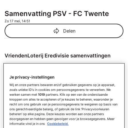
Samenvatting PSV - FC Twente
Zo 17 mei, 14:51
Delen
VriendenLoterij Eredivisie samenvattingen
Samenvatting Sparta Rotterdam -
Feyenoord
Vandaag
Je privacy-instellingen
Samenvatting AZ - ADO Den Haag
Wij en onze partners bewaren en/of gebruiken gegevens op je apparaat,
zoals unieke ID's in cookies om persoonsgegevens te verwerken. We
Za 8 augustus
werken samen met
1019
partners. Klik op een van de onderstaande
Samenvatting PSV - Fortuna Sittard
knoppen om alles te accepteren of je keuzes te beheren, waaronder je
recht om ons gebruik van je persoonsgegevens te weigeren op basis van
Za 8 augustus
ons gerechtvaardigde belang, of gebruik de link 'Privacyvoorkeuren
Samenvatting Go Ahead Eagles -
beheren' op elke pagina. Deze keuzes worden aan onze partners
Willem II
doorgegeven en hebben geen gevolgen voor je browsegegevens. Meer
informatie vind je in ons
Cookiebeleid.
Za 8 augustus