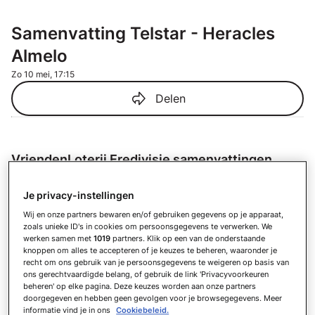
Samenvatting Telstar - Heracles
Almelo
Zo 10 mei, 17:15
Delen
VriendenLoterij Eredivisie samenvattingen
Samenvatting N.E.C. - Telstar
Je privacy-instellingen
23 minuten geleden
Wij en onze partners bewaren en/of gebruiken gegevens op je apparaat,
Samenvatting SC Cambuur - Excelsior
zoals unieke ID's in cookies om persoonsgegevens te verwerken. We
Vr 7 augustus
werken samen met
1019
partners. Klik op een van de onderstaande
knoppen om alles te accepteren of je keuzes te beheren, waaronder je
Samenvatting Ajax - FC Utrecht
recht om ons gebruik van je persoonsgegevens te weigeren op basis van
Zo 24 mei
ons gerechtvaardigde belang, of gebruik de link 'Privacyvoorkeuren
beheren' op elke pagina. Deze keuzes worden aan onze partners
Samenvatting FC Utrecht - sc
doorgegeven en hebben geen gevolgen voor je browsegegevens. Meer
Heerenveen
informatie vind je in ons
Cookiebeleid.