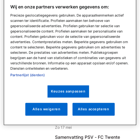
Do 21 mei
Wij en onze partners verwerken gegevens om:
Samenvatting Ajax - FC Groningen
Precieze geolocatiegegevens gebruiken. De apparaatkenmerken actief
Do 21 mei
scannen ter identificatie. Profielen aanmaken ten behoeve van
Samenvatting PEC Zwolle - Feyenoord
gepersonaliseerde advertenties. Profielen gebruiken ter selectie van
Zo 17 mei
gepersonaliseerde content. Profielen aanmaken ter personalisatie van
content. Profielen gebruiken voor de selectie van gepersonaliseerde
Samenvatting N.E.C. - Go Ahead
advertenties. Contentprestaties meten. Beperkte gegevens gebruiken om
Eagles
content te selecteren. Beperkte gegevens gebruiken om advertenties te
selecteren. De prestaties van advertenties meten. Publieksgroepen
Zo 17 mei
begrijpen aan de hand van statistieken of combinaties van gegevens uit
Samenvatting FC Volendam - Telstar
verschillende bronnen. Informatie op een apparaat opslaan en/of openen.
Zo 17 mei
Diensten ontwikkelen en verbeteren.
Partnerlijst (derden)
Samenvatting AZ - NAC Breda
Zo 17 mei
Keuzes aanpassen
Samenvatting FC Utrecht - Fortuna
Sittard
Zo 17 mei
Alles weigeren
Alles accepteren
Samenvatting Heracles Almelo - FC
Groningen
Zo 17 mei
Samenvatting PSV - FC Twente